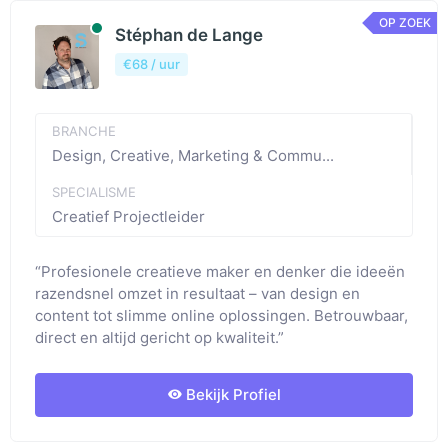
OP ZOEK
Beschibaar
Stéphan de Lange
€68 / uur
BRANCHE
Design, Creative, Marketing & Commu...
SPECIALISME
Creatief Projectleider
“Profesionele creatieve maker en denker die ideeën
razendsnel omzet in resultaat – van design en
content tot slimme online oplossingen. Betrouwbaar,
direct en altijd gericht op kwaliteit.”
Bekijk Profiel