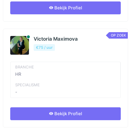
Bekijk Profiel
OP ZOEK
Beschibaar
Victoria Maximova
€75 / uur
BRANCHE
HR
SPECIALISME
-
Bekijk Profiel