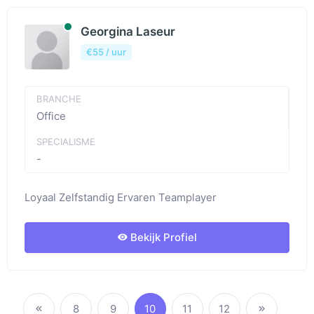
Beschibaar
Georgina Laseur
€55 / uur
BRANCHE
Office
SPECIALISME
-
Loyaal Zelfstandig Ervaren Teamplayer
Bekijk Profiel
8
9
10
11
12