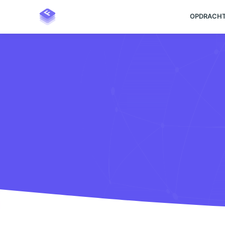
·
Onbekend
OPDRACH