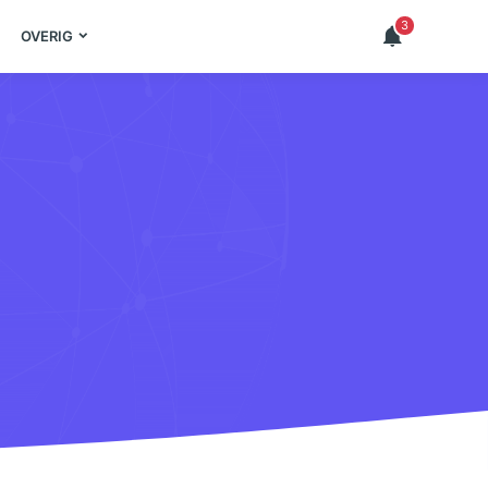
›
inloggen
› affiliates
› contact
3
OVERIG