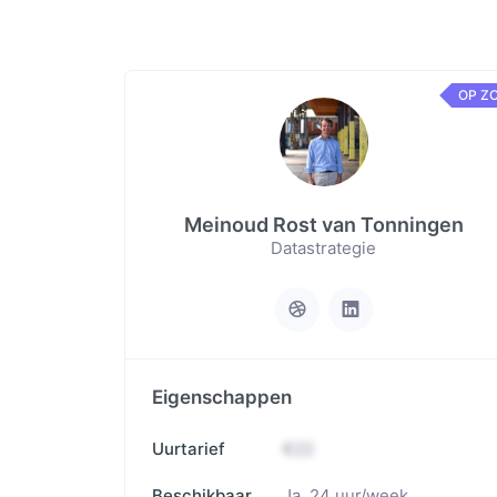
OP Z
Meinoud Rost van Tonningen
Datastrategie
Eigenschappen
Uurtarief
€22
Beschikbaar
Ja
, 24 uur/week